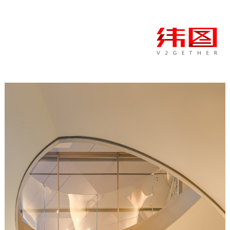
帝景•晶采轩｜Dijing•Exquisite